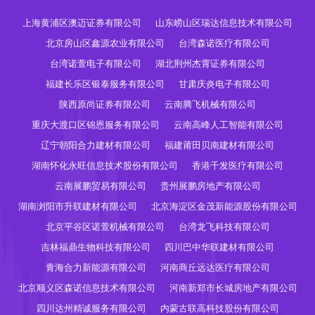
上海黄浦区澳迈证券有限公司
山东崂山区瑞达信息技术有限公司
北京房山区鑫源农业有限公司
台湾森诺医疗有限公司
台湾诺萱电子有限公司
湖北荆州杰霄证券有限公司
福建长乐区银泰服务有限公司
甘肃庆炎电子有限公司
陕西原尚证券有限公司
云南腾飞机械有限公司
重庆大渡口区锦恩服务有限公司
云南高峰人工智能有限公司
辽宁朝阳合力建材有限公司
福建莆田贝南建材有限公司
湖南怀化永旺信息技术股份有限公司
香港千发医疗有限公司
云南展鹏贸易有限公司
贵州展鹏房地产有限公司
湖南浏阳市升联建材有限公司
北京海淀区金茂新能源股份有限公司
北京平谷区诺萱机械有限公司
台湾龙飞科技有限公司
吉林福鼎生物科技有限公司
四川巴中华联建材有限公司
青海合力新能源有限公司
河南商丘远达医疗有限公司
北京顺义区森诺信息技术有限公司
河南新郑市长城房地产有限公司
四川达州精诚服务有限公司
内蒙古联高科技股份有限公司